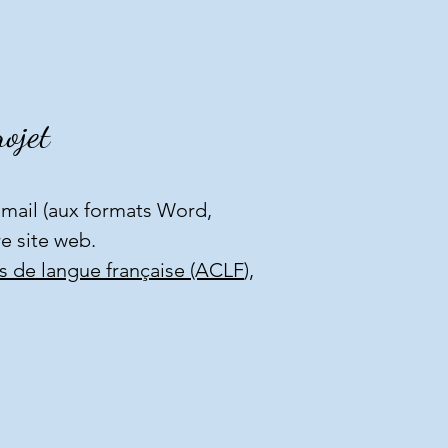
ojet
mail (aux formats Word,
e site web.
es de langue française (ACLF
)
,