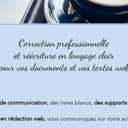
Correction professionnelle
et réécriture en langage clair
pour vos documents et vos textes we
de communication
, des livres blancs,
des supports
 en rédaction web
, vous communiquez sur votre act