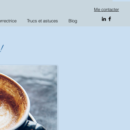
Me contacter
orrectrice
Trucs et astuces
Blog
,
!