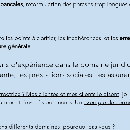
 bancales
, reformulation des phrases trop longues
les points à clarifier, les incohérences, et les
err
ure générale
.
ans d'expérience dans le
domaine juridi
anté
, les
prestations sociales
, les
assura
rectrice ? Mes clientes et mes clients le disent
, je
commentaires très pertinents. Un
exemple de corre
dans différents domaines
, pourquoi pas vous ?