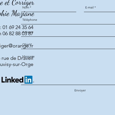
re et Corriger
phie Maziane
 01 69 24 35 64
 06 82 88 03 87
riger@orange.fr
 rue de Draveil
uvisy-sur-Orge
r
Envoyer