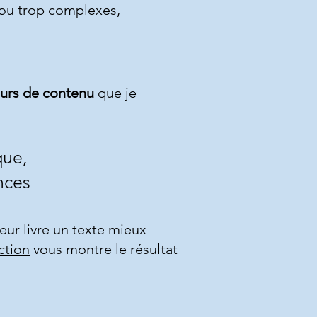
 ou trop complexes,
eurs de contenu
que je
que
,
nces
 leur livre un texte mieux
ction
vous montre le résultat