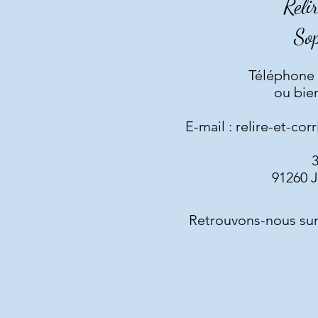
Reli
So
Téléphone :
ou bien
E-mail :
relire-et-cor
3
91260 J
Retrouvons-nous su